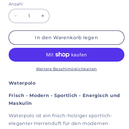
Anzahl
Verringere
Erhöhe
die
die
Menge
Menge
für
für
In den Warenkorb legen
M.Micallef
M.Micallef
Waterpolo
Waterpolo
Weitere Bezahlmöglichkeiten
Waterpolo
Frisch - Modern - Sportlich - Energisch und
Maskulin
Waterpolo ist ein frisch-holziger sportlich-
eleganter Herrenduft für den modernen