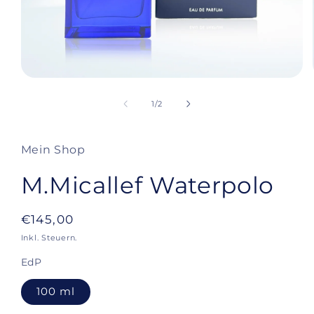
Medien
1
in
von
1
/
2
Modal
öffnen
Mein Shop
M.Micallef Waterpolo
Normaler
€145,00
Preis
Inkl. Steuern.
EdP
100 ml